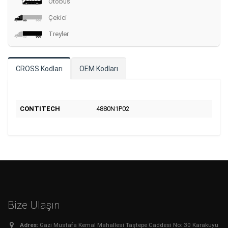
Otobüs
Çekici
Treyler
CROSS Kodları
OEM Kodları
CONTITECH
4880N1P02
Bize Ulaşın
Adres:
Gazi Mustafa Kemal Mahallesi Taştepe Caddesi No: 30 Karakuyu