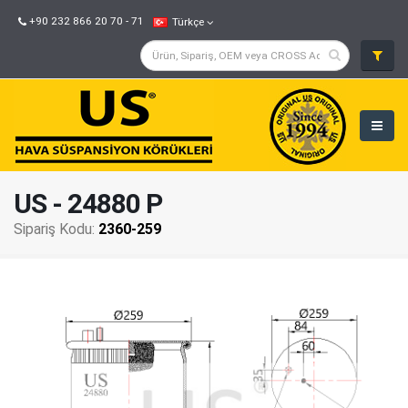
+90 232 866 20 70 - 71
Türkçe
US - 24880 P
Sipariş Kodu:
2360-259