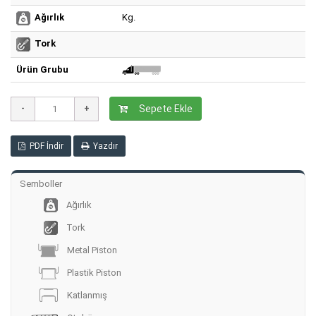
Kg.
Ağırlık
Tork
Ürün Grubu
Sepete Ekle
PDF İndir
Yazdır
Semboller
Ağırlık
Tork
Metal Piston
Plastik Piston
Katlanmış