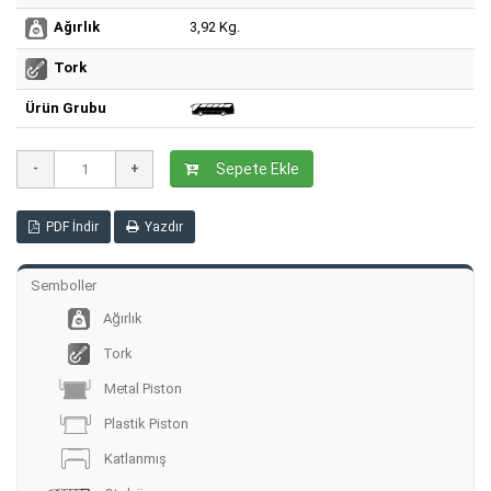
3,92 Kg.
Ağırlık
Tork
Ürün Grubu
Sepete Ekle
PDF İndir
Yazdır
Semboller
Ağırlık
Tork
Metal Piston
Plastik Piston
Katlanmış