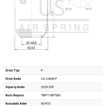
Ürün Tipi
P
Ürün Kodu
US-24640 P
Sipariş Kodu
2229-259
Kutu Boyutu
780*1180*560
Kutudaki Adet
60 PCS