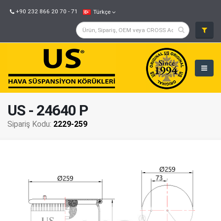
+90 232 866 20 70 - 71
Türkçe
US - 24640 P
Sipariş Kodu:
2229-259