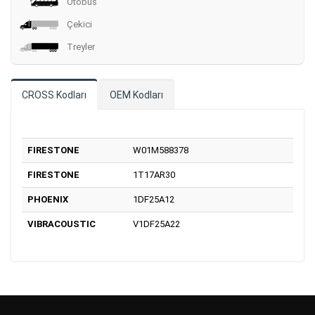
Otobüs
Çekici
Treyler
CROSS Kodları
OEM Kodları
FIRESTONE
W01M588378
FIRESTONE
1T17AR30
PHOENIX
1DF25A12
VIBRACOUSTIC
V1DF25A22