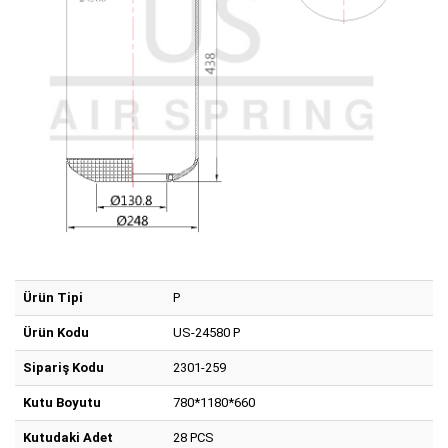
Ürün Tipi
P
Ürün Kodu
US-24580 P
Sipariş Kodu
2301-259
Kutu Boyutu
780*1180*660
Kutudaki Adet
28 PCS