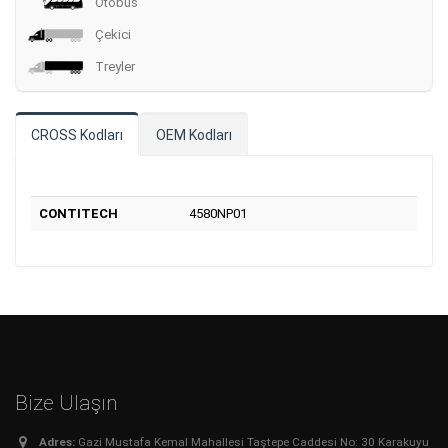
Otobüs
Çekici
Treyler
CROSS Kodları
OEM Kodları
CONTITECH
4580NP01
Bize Ulaşın
Adres:
Gazi Mustafa Kemal Mahallesi Taştepe Caddesi No: 30 Karakuyu