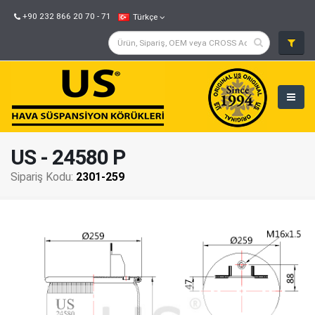
+90 232 866 20 70 - 71
Türkçe
US - 24580 P
Sipariş Kodu:
2301-259