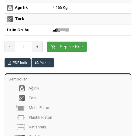
4,165 Kg.
Ağırlık
Tork
Ürün Grubu
Sepete Ekle
PDF İndir
Yazdır
Semboller
Ağırlık
Tork
Metal Piston
Plastik Piston
Katlanmış