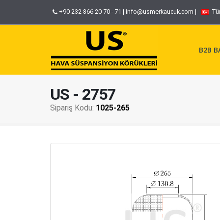
+90 232 866 20 70 - 71
|
info@usmerkaucuk.com
|
Tü
B2B BA
US - 2757
Sipariş Kodu:
1025-265