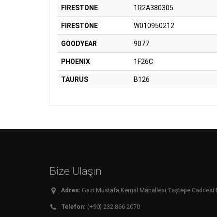
FIRESTONE
1R2A380305
FIRESTONE
W010950212
GOODYEAR
9077
PHOENIX
1F26C
TAURUS
B126
Bize Ulaşın
Adres:
Gazi Mustafa Kemal Mahallesi Taştepe Caddesi No:
Telefon:
(+90) 232 866 2070