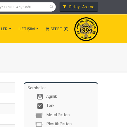
Detaylı Arama
LLER
İLETİŞİM
SEPET (
)
0
Semboller
Ağırlık
Tork
Metal Piston
Plastik Piston