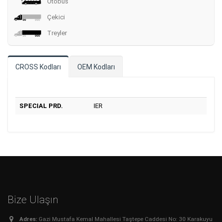
Otobüs
Çekici
Treyler
CROSS Kodları
OEM Kodları
SPECIAL PRD.
IER
Bize Ulaşın
Adres:
Gazi Mustafa Kemal Mahallesi Taştepe Caddesi No: 30 Karakuyu