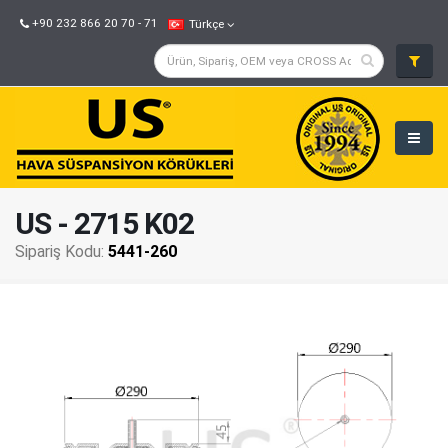
+90 232 866 20 70 - 71
Türkçe
US - 2715 K02
Sipariş Kodu:
5441-260