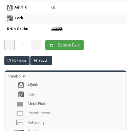
Kg.
Ağırlık
Tork
Ürün Grubu
Sepete Ekle
PDF İndir
Yazdır
Semboller
Ağırlık
Tork
Metal Piston
Plastik Piston
Katlanmış