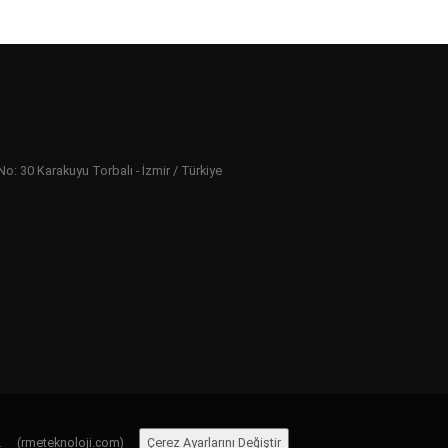
 30 Karakuyu Torbalı - İzmir / Türkiye
ır.
(rmeteknoloji.com)
Çerez Ayarlarını Değiştir