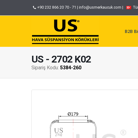
+90 232 866 20 70 - 71
|
info@usmerkaucuk.com
|
Tü
B2B BA
US - 2702 K02
Sipariş Kodu:
5384-260