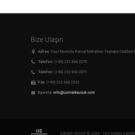
Bize Ulaşın
Adres:
Gazi Mustafa Kemal Mahallesi Taştepe Caddesi No:
Telefon:
(+90) 232 866 2070
Telefon:
(+90) 232 866 2071
Fax:
(+90) 232 866 2233
Eposta:
info@usmerkaucuk.com
USMER GROUP © 2026. Tüm hakları saklıd