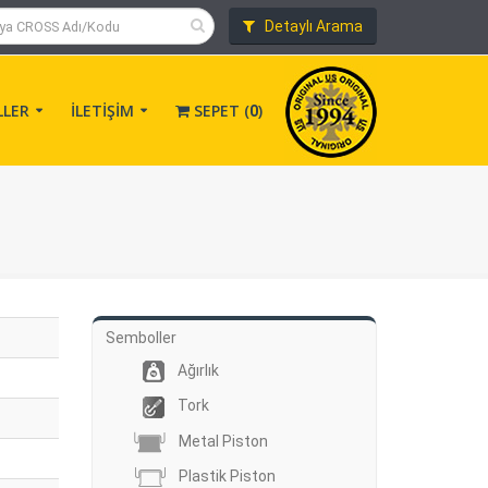
Detaylı Arama
LLER
İLETİŞİM
SEPET (
)
0
Semboller
Ağırlık
Tork
Metal Piston
Plastik Piston