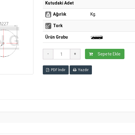
Kutudaki Adet
Ağırlık
Kg.
Tork
Ürün Grubu
Sepete Ekle
PDF İndir
Yazdır