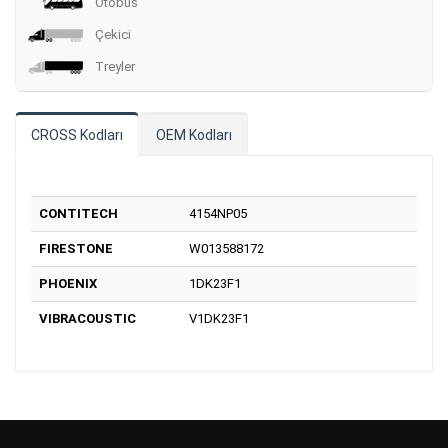
Otobüs
Çekici
Treyler
CROSS Kodları
OEM Kodları
CONTITECH
4154NP05
FIRESTONE
W013588172
PHOENIX
1DK23F1
VIBRACOUSTIC
V1DK23F1