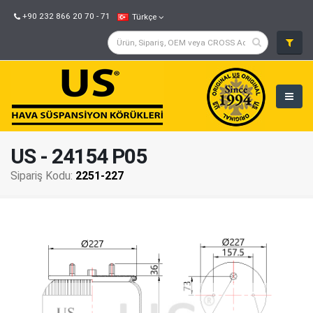
+90 232 866 20 70 - 71
Türkçe
US - 24154 P05
Sipariş Kodu:
2251-227