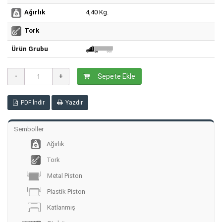
4,40 Kg.
Ağırlık
Tork
Ürün Grubu
Sepete Ekle
PDF İndir
Yazdır
Semboller
Ağırlık
Tork
Metal Piston
Plastik Piston
Katlanmış