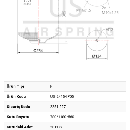
Ürün Tipi
P
Ürün Kodu
US-24154 P05
Sipariş Kodu
2251-227
Kutu Boyutu
780*1180*560
Kutudaki Adet
28 PCS