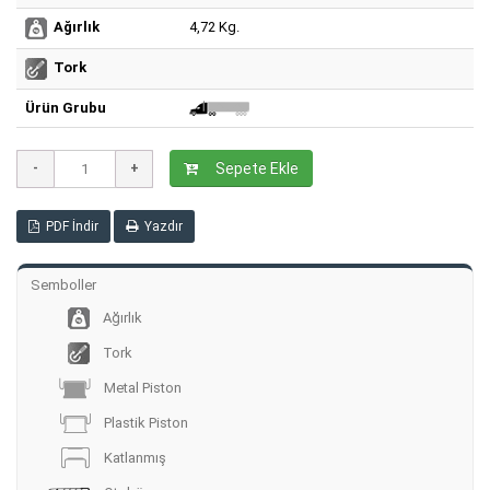
4,72 Kg.
Ağırlık
Tork
Ürün Grubu
Sepete Ekle
PDF İndir
Yazdır
Semboller
Ağırlık
Tork
Metal Piston
Plastik Piston
Katlanmış