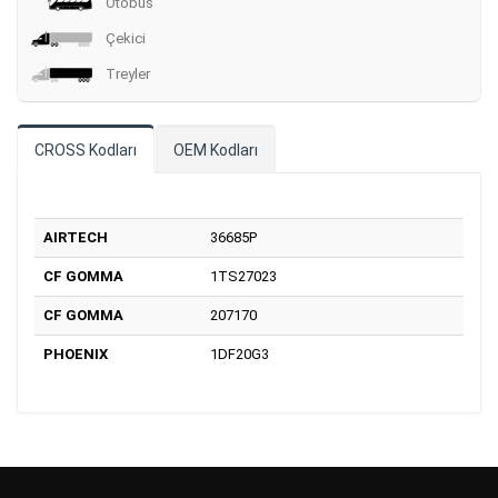
Otobüs
Çekici
Treyler
CROSS Kodları
OEM Kodları
AIRTECH
36685P
CF GOMMA
1TS27023
CF GOMMA
207170
PHOENIX
1DF20G3