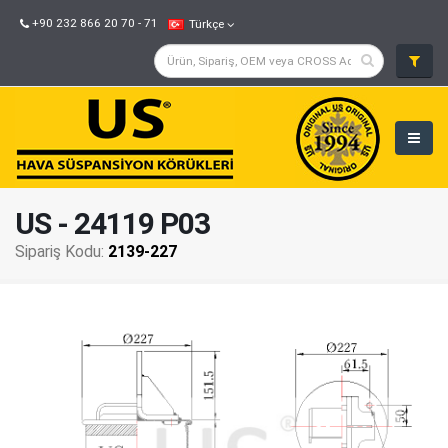
+90 232 866 20 70 - 71
Türkçe
US - 24119 P03
Sipariş Kodu:
2139-227