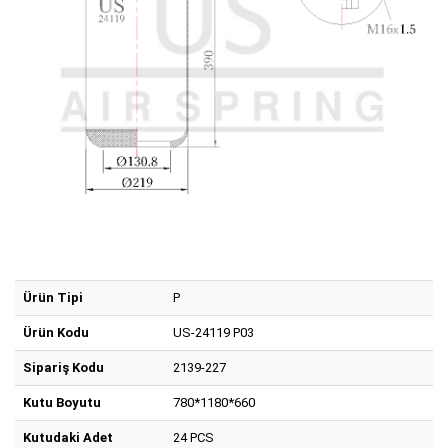
Ürün Tipi
P
Ürün Kodu
US-24119 P03
Sipariş Kodu
2139-227
Kutu Boyutu
780*1180*660
Kutudaki Adet
24 PCS