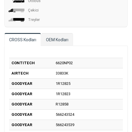
Otobüs
Çekici
Treyler
CROSS Kodları
OEM Kodları
CONTITECH
6620NP02
AIRTECH
33833K
GOODYEAR
1R12825
GOODYEAR
1R12823
GOODYEAR
R12858
GOODYEAR
566243524
GOODYEAR
566243539