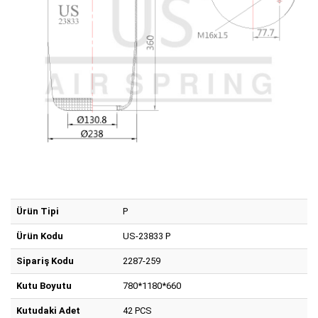
Ürün Tipi
P
Ürün Kodu
US-23833 P
Sipariş Kodu
2287-259
Kutu Boyutu
780*1180*660
Kutudaki Adet
42 PCS