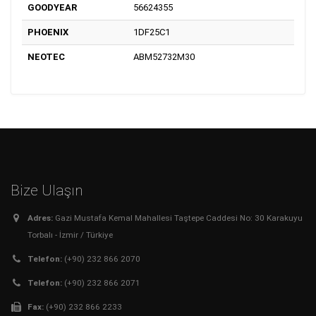
GOODYEAR
56624355
PHOENIX
1DF25C1
NEOTEC
ABM52732M30
Bize Ulaşın
Adres:
Gazi Mustafa Kemal Mahallesi Taştepe Caddesi No: 30 Karakuyu
Torbalı - İzmir / Türkiye
Telefon:
(+90) 232 866 2070
Telefon:
(+90) 232 866 2071
Fax:
(+90) 232 866 2233