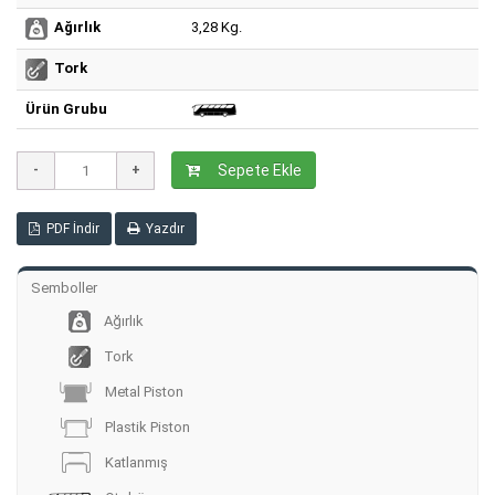
3,28 Kg.
Ağırlık
Tork
Ürün Grubu
Sepete Ekle
PDF İndir
Yazdır
Semboller
Ağırlık
Tork
Metal Piston
Plastik Piston
Katlanmış