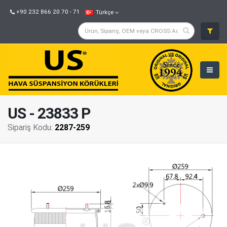
+90 232 866 20 70 - 71
Türkçe
US - 23833 P
Sipariş Kodu:
2287-259