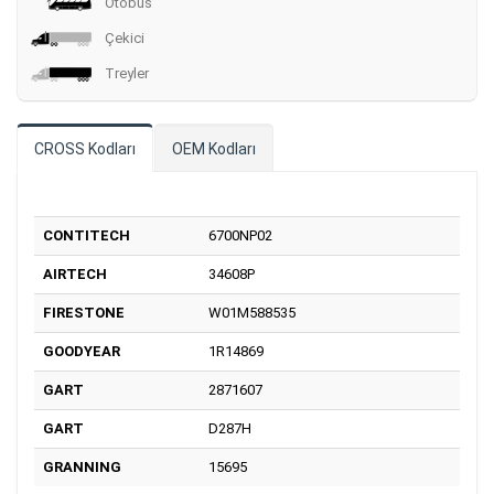
Otobüs
Çekici
Treyler
CROSS Kodları
OEM Kodları
CONTITECH
6700NP02
AIRTECH
34608P
FIRESTONE
W01M588535
GOODYEAR
1R14869
GART
2871607
GART
D287H
GRANNING
15695