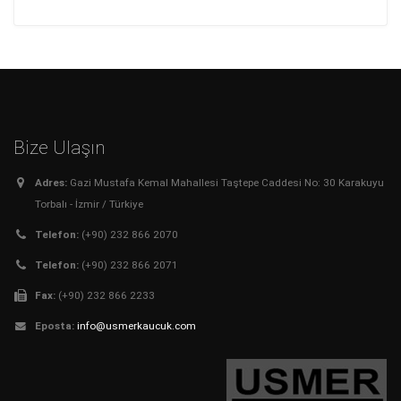
Bize Ulaşın
Adres:
Gazi Mustafa Kemal Mahallesi Taştepe Caddesi No: 30 Karakuyu
Torbalı - İzmir / Türkiye
Telefon:
(+90) 232 866 2070
Telefon:
(+90) 232 866 2071
Fax:
(+90) 232 866 2233
Eposta:
info@usmerkaucuk.com