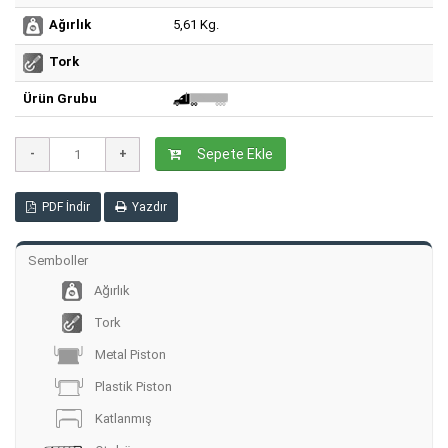
5,61 Kg.
Ağırlık
Tork
Ürün Grubu
Sepete Ekle
PDF İndir
Yazdır
Semboller
Ağırlık
Tork
Metal Piston
Plastik Piston
Katlanmış