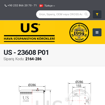
+90 232 866 20 70 - 71
Türkçe
US - 23608 P01
Sipariş Kodu:
2164-286