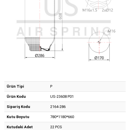
Ürün Tipi
P
Ürün Kodu
US-23608 P01
Sipariş Kodu
2164-286
Kutu Boyutu
780*1180*660
Kutudaki Adet
22 PCS