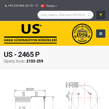
+90 232 866 20 70 - 71
Türkçe
US - 2465 P
Sipariş Kodu:
2103-259