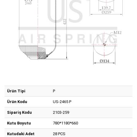
Ürün Tipi
P
Ürün Kodu
US-2465 P
Sipariş Kodu
2103-259
Kutu Boyutu
780*1180*660
Kutudaki Adet
28 PCS