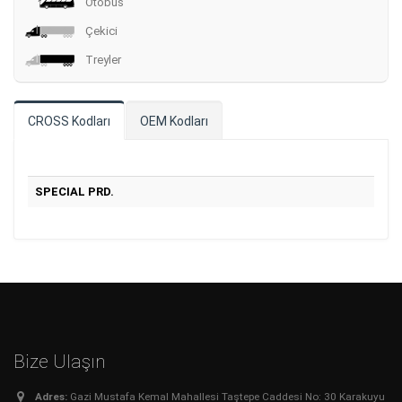
Otobüs
Çekici
Treyler
CROSS Kodları
OEM Kodları
SPECIAL PRD.
Bize Ulaşın
Adres:
Gazi Mustafa Kemal Mahallesi Taştepe Caddesi No: 30 Karakuyu