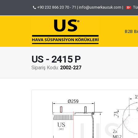
+90 232 866 20 70 - 71
|
info@usmerkaucuk.com
|
Tü
B2B BA
US - 2415 P
Sipariş Kodu:
2002-227