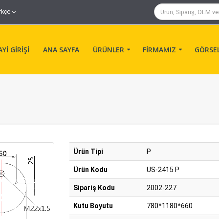
rkçe
Yİ GİRİŞİ
ANA SAYFA
ÜRÜNLER
FİRMAMIZ
GÖRSE
Ürün Tipi
P
Ürün Kodu
US-2415 P
Sipariş Kodu
2002-227
Kutu Boyutu
780*1180*660