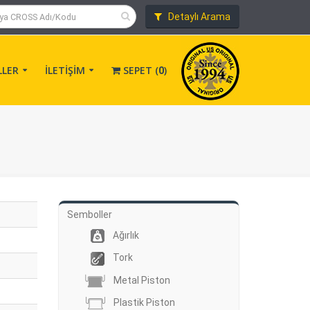
Detaylı Arama
LLER
İLETİŞİM
SEPET (
)
0
Semboller
Ağırlık
Tork
Metal Piston
Plastik Piston