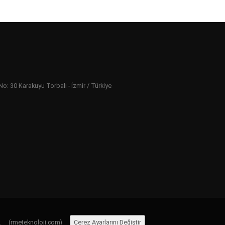
 30 Karakuyu Torbalı - İzmir / Türkiye
ır.
(rmeteknoloji.com)
Çerez Ayarlarını Değiştir