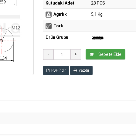
Kutudaki Adet
28 PCS
Ağırlık
5,1 Kg.
Tork
Ürün Grubu
Sepete Ekle
PDF İndir
Yazdır