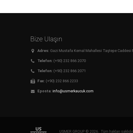
Bize Ulaşın
Adres:
Gazi Mustafa Kemal Mahallesi Taştepe Caddesi No:
Telefon:
(+90) 232 866 2070
Telefon:
(+90) 232 866 2071
Fax:
(+90) 232 866 2233
Eposta:
info@usmerkaucuk.com
USMER GROUP © 2026. Tüm hakları saklıd