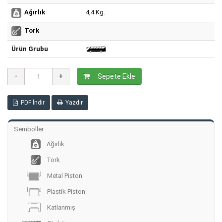
4,4 Kg.
Ağırlık
Tork
Ürün Grubu
Sepete Ekle
PDF İndir
Yazdır
Semboller
Ağırlık
Tork
Metal Piston
Plastik Piston
Katlanmış