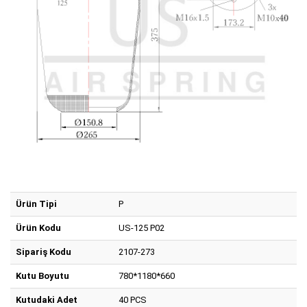
Ürün Tipi
P
Ürün Kodu
US-125 P02
Sipariş Kodu
2107-273
Kutu Boyutu
780*1180*660
Kutudaki Adet
40 PCS