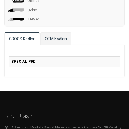
Otobüs
Çekici
Treyler
CROSS Kodları
OEM Kodları
SPECIAL PRD.
Bize Ulaşın
Adres:
Gazi Mustafa Kemal Mahallesi Taştepe Caddesi No: 30 Karakuyu