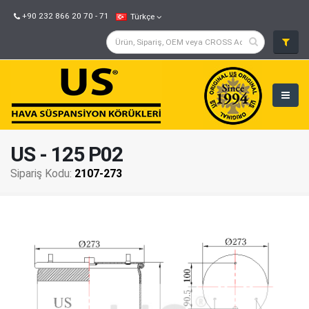
+90 232 866 20 70 - 71
Türkçe
US - 125 P02
Sipariş Kodu:
2107-273