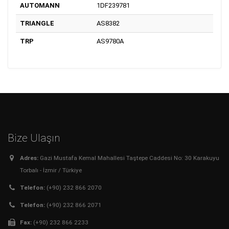
AUTOMANN
1DF239781
TRIANGLE
AS8382
TRP
AS9780A
Bize Ulaşın
Adres:
Gazi Mustafa Kemal Mahallesi Taştepe Caddesi No: 30 Karakuyu
Torbalı - İzmir / Türkiye
Telefon:
(+90) 232 866 2070
Telefon:
(+90) 232 866 2071
Fax:
(+90) 232 866 2233