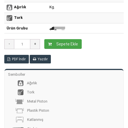
Kg.
Ağırlık
Tork
Ürün Grubu
Sepete Ekle
PDF İndir
Yazdır
Semboller
Ağırlık
Tork
Metal Piston
Plastik Piston
Katlanmış