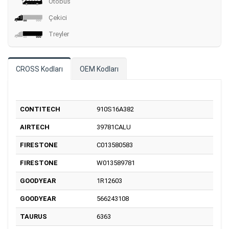
Otobüs
Çekici
Treyler
CROSS Kodları
OEM Kodları
CONTITECH
910S16A382
AIRTECH
39781CALU
FIRESTONE
C013580583
FIRESTONE
W013589781
GOODYEAR
1R12603
GOODYEAR
566243108
TAURUS
6363