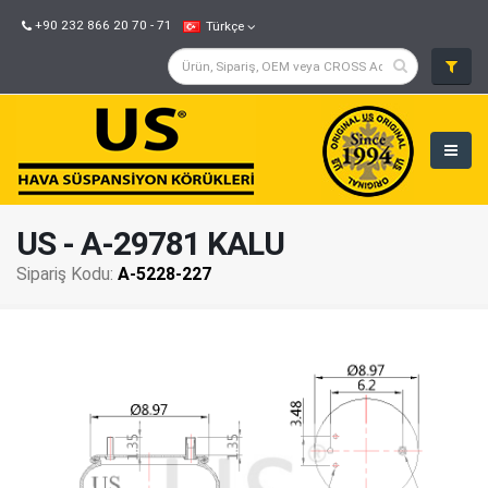
+90 232 866 20 70 - 71
Türkçe
US - A-29781 KALU
Sipariş Kodu:
A-5228-227