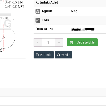
Kutudaki Adet
Ağırlık
6 Kg.
Tork
Ürün Grubu
Sepete Ekle
PDF İndir
Yazdır