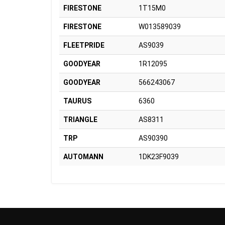
FIRESTONE
1T15M0
FIRESTONE
W013589039
FLEETPRIDE
AS9039
GOODYEAR
1R12095
GOODYEAR
566243067
TAURUS
6360
TRIANGLE
AS8311
TRP
AS90390
AUTOMANN
1DK23F9039