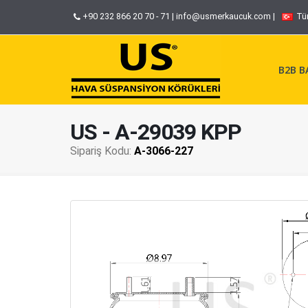
+90 232 866 20 70 - 71
|
info@usmerkaucuk.com
|
Tü
B2B BA
US - A-29039 KPP
Sipariş Kodu:
A-3066-227