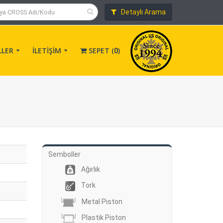
Detaylı Arama
LLER
İLETİŞİM
SEPET (
)
0
Semboller
Ağırlık
Tork
Metal Piston
Plastik Piston