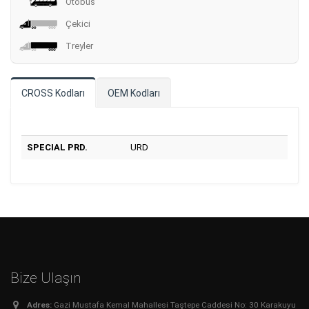
Otobüs
Çekici
Treyler
CROSS Kodları
OEM Kodları
SPECIAL PRD.
URD
Bize Ulaşın
Adres:
Gazi Mustafa Kemal Mahallesi Taştepe Caddesi No: 30 Karakuyu