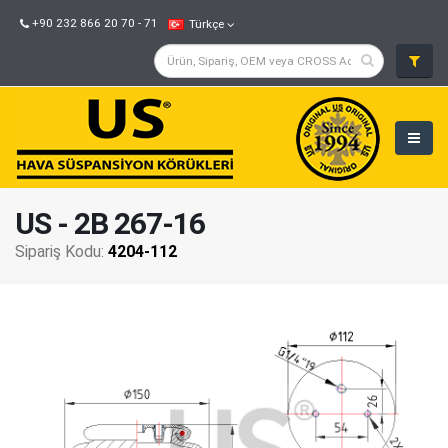
+90 232 866 20 70 - 71
Türkçe
US - 2B 267-16
Sipariş Kodu:
4204-112