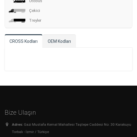
Otobüs
Çekici
Treyler
CROSS Kodları
OEM Kodları
Bize Ulaşın
Adres:
Gazi Mustafa Kemal Mahallesi Taştepe Caddesi No: 30 Karakuyu
Torbalı - İzmir / Türkiye