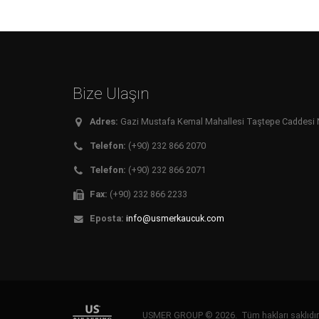
Bize Ulaşın
Adres:
Gazi Mustafa Kemal Mahallesi Taştepe Caddesi No:
Telefon:
(+90) 232 866 2070
Telefon:
(+90) 232 866 2071
Fax:
(+90) 232 866 2233
Eposta:
info@usmerkaucuk.com
USMER GROUP © 2026. Tüm hakları saklıd