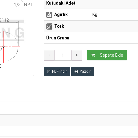
Kutudaki Adet
Ağırlık
Kg.
Tork
Ürün Grubu
Sepete Ekle
PDF İndir
Yazdır