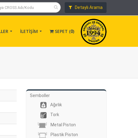
Detaylı Arama
LLER
İLETİŞİM
SEPET (
)
0
Semboller
Ağırlık
Tork
Metal Piston
Plastik Piston