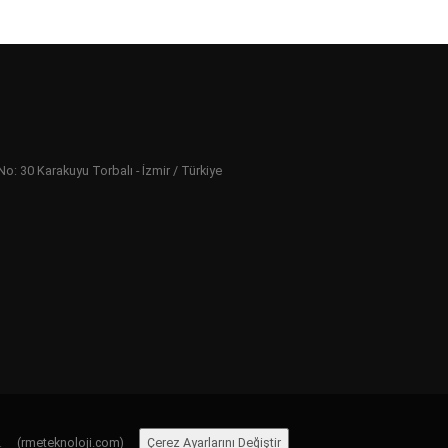
 30 Karakuyu Torbalı - İzmir / Türkiye
ır.
(rmeteknoloji.com)
Çerez Ayarlarını Değiştir