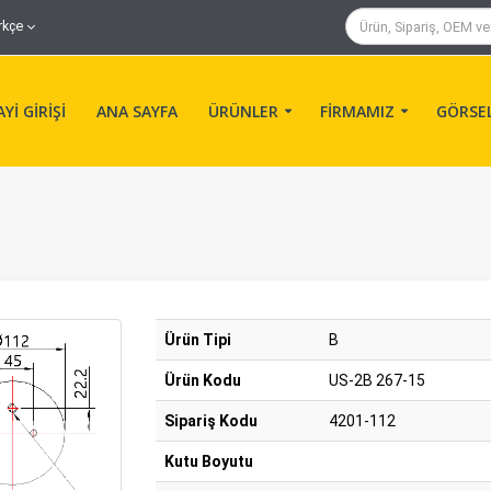
rkçe
Yİ GİRİŞİ
ANA SAYFA
ÜRÜNLER
FİRMAMIZ
GÖRSE
Ürün Tipi
B
Ürün Kodu
US-2B 267-15
Sipariş Kodu
4201-112
Kutu Boyutu