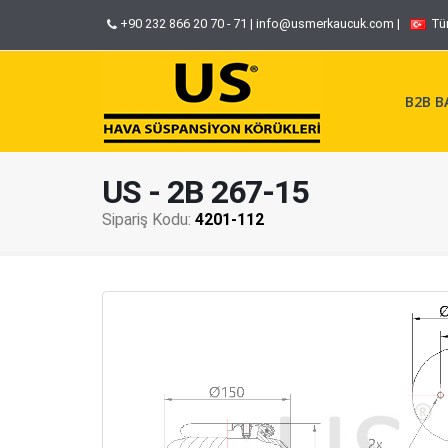
+90 232 866 20 70 - 71
|
info@usmerkaucuk.com
|
Tü
B2B BA
US - 2B 267-15
Sipariş Kodu:
4201-112