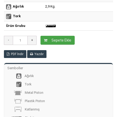
2,9 Kg.
Ağırlık
Tork
Ürün Grubu
Sepete Ekle
PDF İndir
Yazdır
Semboller
Ağırlık
Tork
Metal Piston
Plastik Piston
Katlanmış