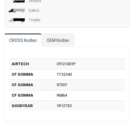
Otobüs
Çekici
Treyler
CROSS Kodları
OEM Kodları
AIRTECH
39121001P
CF GOMMA
1T32340
CF GOMMA
97307
CF GOMMA
96864
GOODYEAR
1R12720