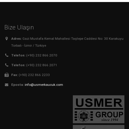
Bize Ulaşın
Adres:
Gazi Mustafa Kemal Mahallesi Taştepe Caddesi No: 30 Karakuyu
Torbalı - İzmir / Türkiye
Telefon:
(+90) 232 866 2070
Telefon:
(+90) 232 866 2071
Fax:
(+90) 232 866 2233
Eposta:
info@usmerkaucuk.com