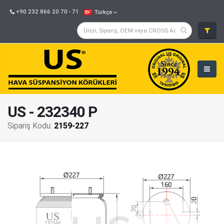
+90 232 866 20 70 - 71
Türkçe
US - 232340 P
Sipariş Kodu:
2159-227