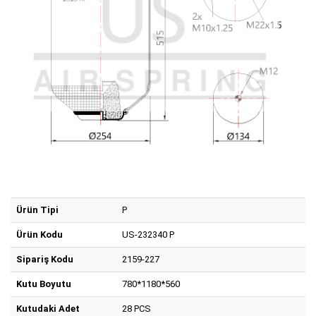
Ürün Tipi
P
Ürün Kodu
US-232340 P
Sipariş Kodu
2159-227
Kutu Boyutu
780*1180*560
Kutudaki Adet
28 PCS