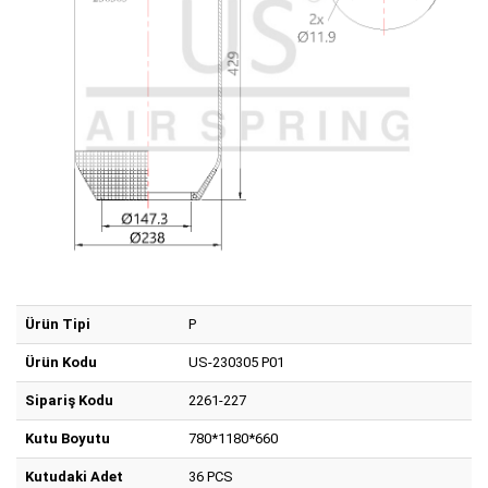
Ürün Tipi
P
Ürün Kodu
US-230305 P01
Sipariş Kodu
2261-227
Kutu Boyutu
780*1180*660
Kutudaki Adet
36 PCS