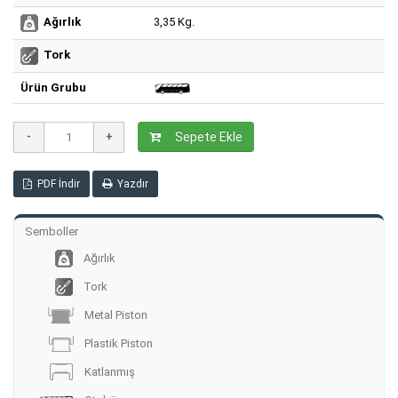
3,35 Kg.
Ağırlık
Tork
Ürün Grubu
Sepete Ekle
PDF İndir
Yazdır
Semboller
Ağırlık
Tork
Metal Piston
Plastik Piston
Katlanmış