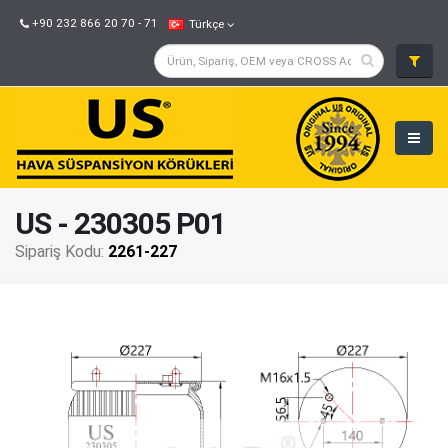
+90 232 866 20 70 - 71
Türkçe
US - 230305 P01
Sipariş Kodu:
2261-227