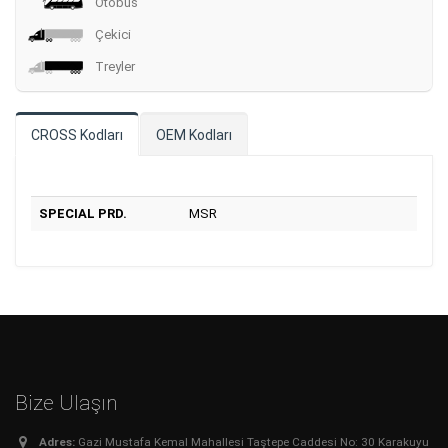
Otobüs
Çekici
Treyler
CROSS Kodları
OEM Kodları
SPECIAL PRD.
MSR
Bize Ulaşın
Adres:
Gazi Mustafa Kemal Mahallesi Taştepe Caddesi No: 30 Karakuyu