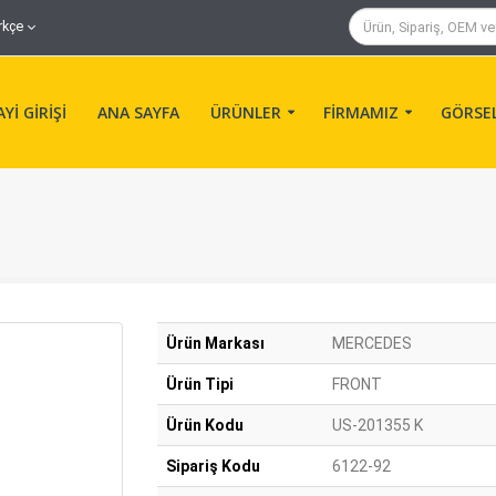
rkçe
Yİ GİRİŞİ
ANA SAYFA
ÜRÜNLER
FİRMAMIZ
GÖRSE
Ürün Markası
MERCEDES
Ürün Tipi
FRONT
Ürün Kodu
US-201355 K
Sipariş Kodu
6122-92