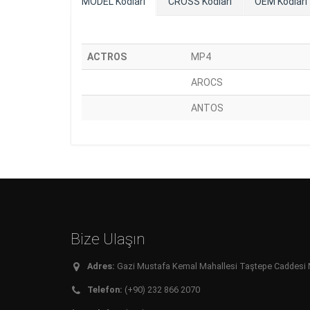
MODEL Kodları
CROSS Kodları
OEM Kodları
ACTROS
MP4
AROCS
ANTOS
Bize Ulaşın
Adres:
Gazi Mustafa Kemal Mahallesi Taştepe Caddesi No:
Telefon:
(+90) 232 866 2070