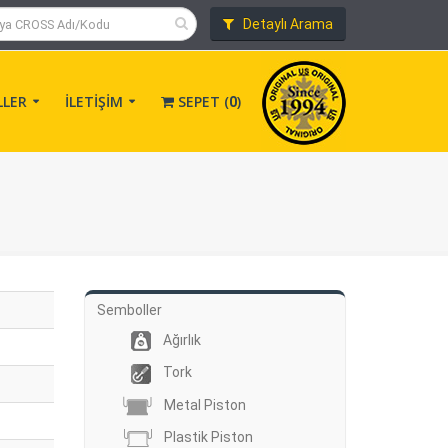
Detaylı Arama
LLER
İLETİŞİM
SEPET (
)
0
Semboller
Ağırlık
Tork
Metal Piston
Plastik Piston