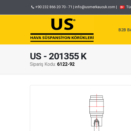
+90 232 866 20 70 - 71
|
info@usmerkaucuk.com
|
Tü
B2B BA
US - 201355 K
Sipariş Kodu:
6122-92