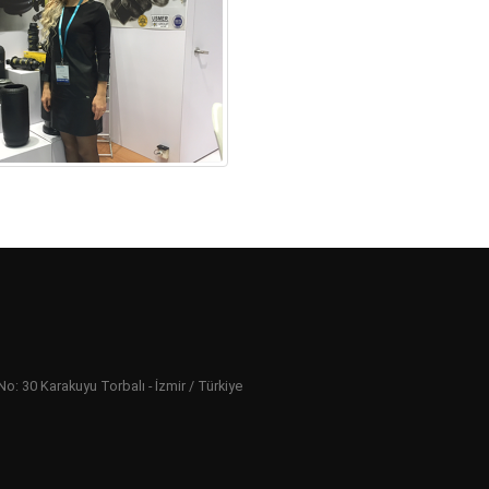
 30 Karakuyu Torbalı - İzmir / Türkiye