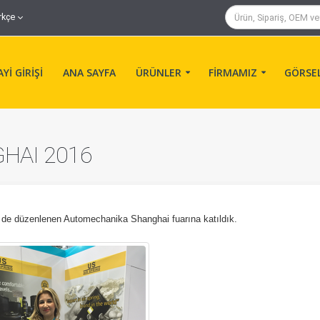
rkçe
Yİ GİRİŞİ
ANA SAYFA
ÜRÜNLER
FİRMAMIZ
GÖRSE
HAI 2016
n' de düzenlenen Automechanika Shanghai fuarına katıldık.