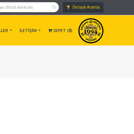
Detaylı Arama
LLER
İLETİŞİM
SEPET (
)
0