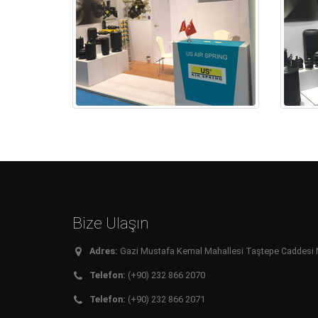
Bize Ulaşın
Adres:
Gazi Mustafa Kemal Mahallesi Taştepe Caddesi No:
Telefon:
(+90) 232 866 2070
Telefon:
(+90) 232 866 2071