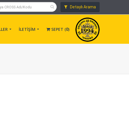
Detaylı Arama
LLER
İLETİŞİM
SEPET (
)
0