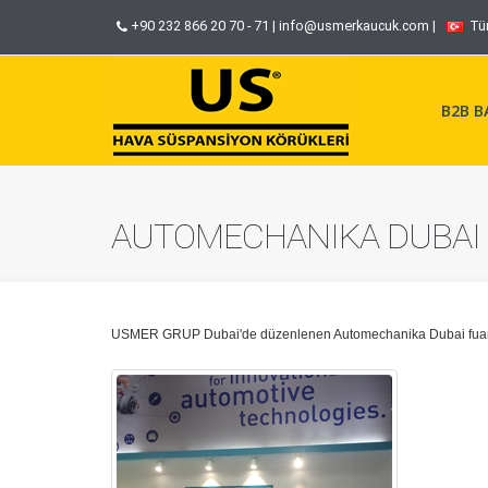
+90 232 866 20 70 - 71
|
info@usmerkaucuk.com
|
Tü
B2B BA
AUTOMECHANIKA DUBAI 
USMER GRUP Dubai'de düzenlenen Automechanika Dubai fuarına 