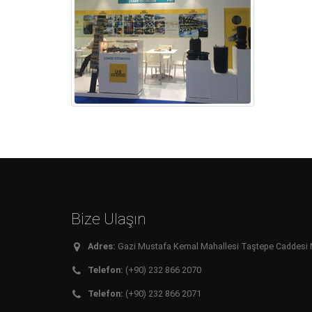
Bize Ulaşın
Adres:
Gazi Mustafa Kemal Mahallesi Taştepe Caddesi No:
Telefon:
(+90) 232 866 2070
Telefon:
(+90) 232 866 2071