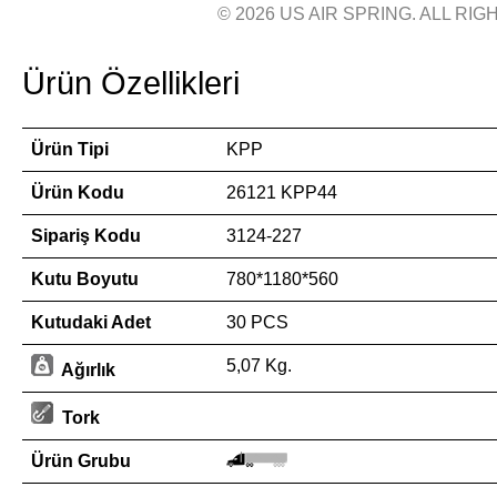
© 2026 US AIR SPRING. ALL RIGH
Ürün Özellikleri
Ürün Tipi
KPP
Ürün Kodu
26121 KPP44
Sipariş Kodu
3124-227
Kutu Boyutu
780*1180*560
Kutudaki Adet
30 PCS
5,07 Kg.
Ağırlık
Tork
Ürün Grubu