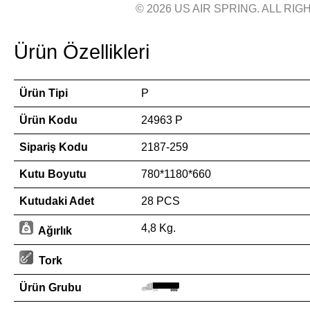
© 2026 US AIR SPRING. ALL RIGH
Ürün Özellikleri
Ürün Tipi
P
Ürün Kodu
24963 P
Sipariş Kodu
2187-259
Kutu Boyutu
780*1180*660
Kutudaki Adet
28 PCS
4,8 Kg.
Ağırlık
Tork
Ürün Grubu