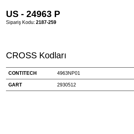
US - 24963 P
Sipariş Kodu:
2187-259
CROSS Kodları
CONTITECH
4963NP01
GART
2930512