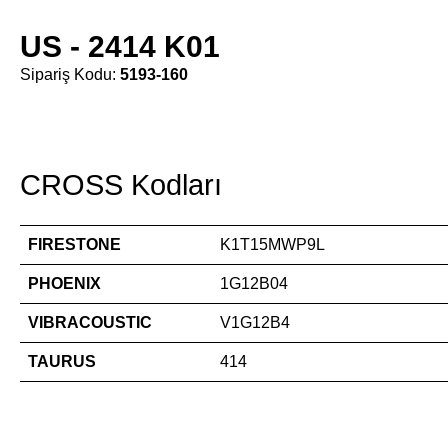
US - 2414 K01
Sipariş Kodu:
5193-160
CROSS Kodları
FIRESTONE
K1T15MWP9L
PHOENIX
1G12B04
VIBRACOUSTIC
V1G12B4
TAURUS
414