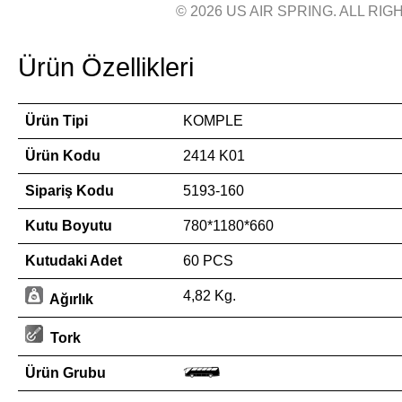
© 2026 US AIR SPRING. ALL RIGH
Ürün Özellikleri
Ürün Tipi
KOMPLE
Ürün Kodu
2414 K01
Sipariş Kodu
5193-160
Kutu Boyutu
780*1180*660
Kutudaki Adet
60 PCS
4,82 Kg.
Ağırlık
Tork
Ürün Grubu