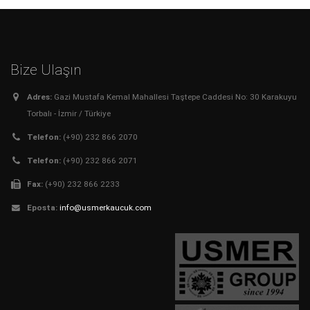
Bize Ulaşın
Adres:
Gazi Mustafa Kemal Mahallesi Taştepe Caddesi No: 30 Karakuyu
Torbalı - İzmir / Türkiye
Telefon:
(+90) 232 866 2070
Telefon:
(+90) 232 866 2071
Fax:
(+90) 232 866 2233
Eposta:
info@usmerkaucuk.com